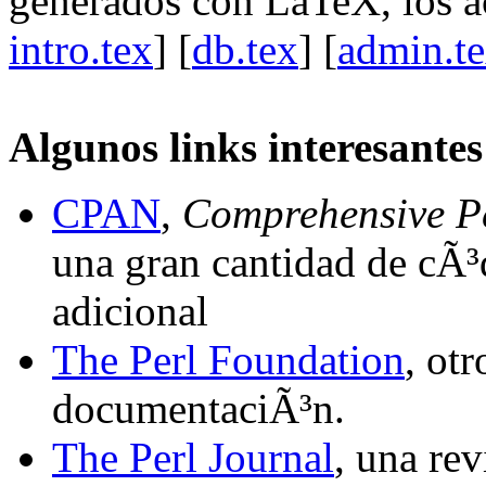
generados con LaTeX, los ac
intro.tex
] [
db.tex
] [
admin.t
Algunos links interesantes
CPAN
,
Comprehensive Pe
una gran cantidad de cÃ³
adicional
The Perl Foundation
, ot
documentaciÃ³n.
The Perl Journal
, una rev