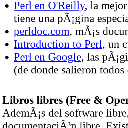
Perl en O'Reilly
, la mejo
tiene una pÃ¡gina especi
perldoc.com
, mÃ¡s docu
Introduction to Perl
, un 
Perl en Google
, las pÃ¡g
(de donde salieron todos 
Libros libres (Free & Ope
AdemÃ¡s del software libre,
documentaciÃ³n libre. Exis