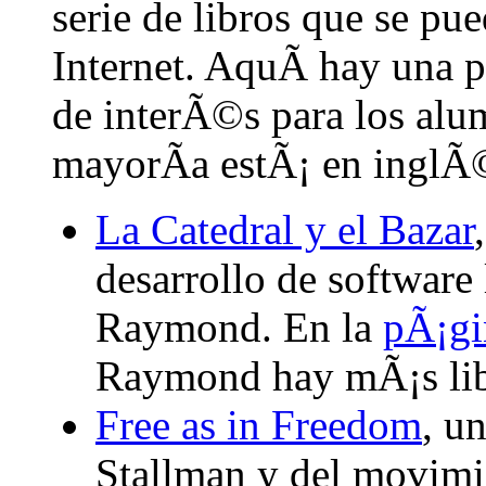
serie de libros que se pu
Internet. AquÃ­ hay una 
de interÃ©s para los alu
mayorÃ­a estÃ¡ en inglÃ
La Catedral y el Bazar
desarrollo de software l
Raymond. En la
pÃ¡gi
Raymond hay mÃ¡s libr
Free as in Freedom
, u
Stallman y del movim