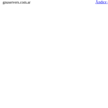
Ãndice 
gnuservers.com.ar