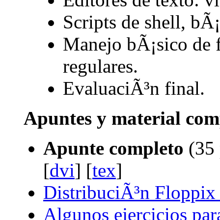
Scripts de shell, bÃ
Manejo bÃ¡sico de f
regulares.
EvaluaciÃ³n final.
Apuntes y material com
Apunte completo
(35 
[
dvi
] [
tex
]
DistribuciÃ³n Floppi
Algunos ejercicios para